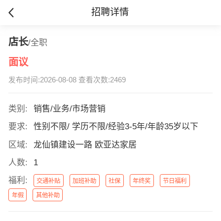
招聘详情
店长
/全职
面议
发布时间:2026-08-08 查看次数:2469
类别:
销售/业务/市场营销
要求:
性别不限/ 学历不限/经验3-5年/年龄35岁以下
区域:
龙仙镇建设一路 欧亚达家居
人数:
1
福利:
交通补贴
加班补助
社保
年终奖
节日福利
年假
其他补助