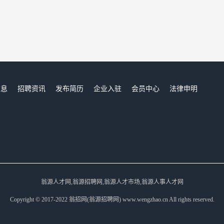
信息
招聘资讯
发布简历
企业入驻
会员中心
法律申明
们
翁源人才网,翁源招聘网,翁源人才市场,翁源人事人才网
Copyright © 2017-2022 翁招网(翁源招聘网) www.wengzhao.cn All rights reserved.